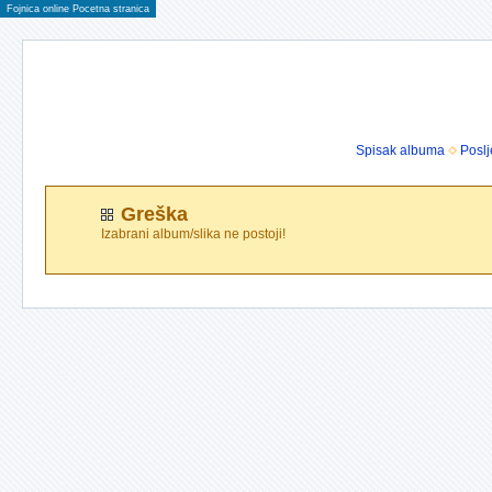
Fojnica online Pocetna stranica
Spisak albuma
Poslj
Greška
Izabrani album/slika ne postoji!