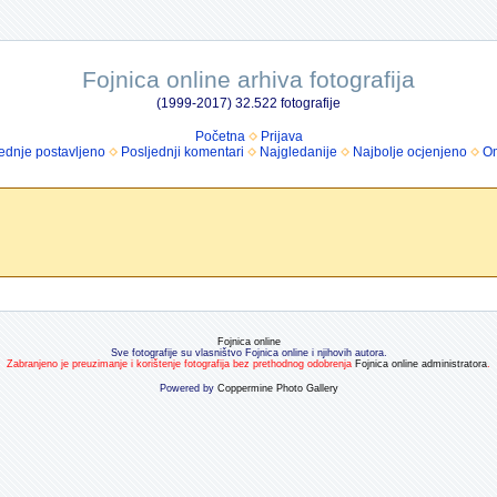
Fojnica online arhiva fotografija
(1999-2017) 32.522 fotografije
Početna
Prijava
ednje postavljeno
Posljednji komentari
Najgledanije
Najbolje ocjenjeno
Om
Fojnica online
Sve fotografije su vlasništvo Fojnica online i njihovih autora.
Zabranjeno je preuzimanje i korištenje fotografija bez prethodnog odobrenja
Fojnica online administratora
.
Powered by
Coppermine Photo Gallery