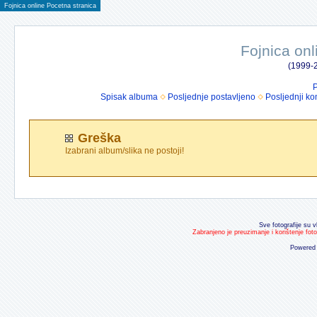
Fojnica online Pocetna stranica
Fojnica onl
(1999-2
P
Spisak albuma
Posljednje postavljeno
Posljednji ko
Greška
Izabrani album/slika ne postoji!
Sve fotografije su v
Zabranjeno je preuzimanje i korištenje fot
Powered