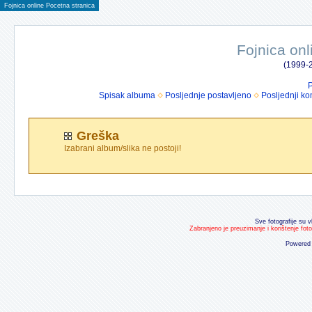
Fojnica online Pocetna stranica
Fojnica onl
(1999-2
P
Spisak albuma
Posljednje postavljeno
Posljednji ko
Greška
Izabrani album/slika ne postoji!
Sve fotografije su v
Zabranjeno je preuzimanje i korištenje fot
Powered