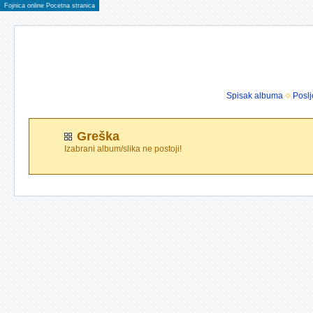
Fojnica online Pocetna stranica
Spisak albuma
Poslj
Greška
Izabrani album/slika ne postoji!