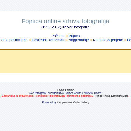
Fojnica online arhiva fotografija
(1999-2017) 32.522 fotografije
Početna
Prijava
ednje postavljeno
Posljednji komentari
Najgledanije
Najbolje ocjenjeno
Om
Fojnica online
Sve fotografije su vlasništvo Fojnica online i njihovih autora.
Zabranjeno je preuzimanje i korištenje fotografija bez prethodnog odobrenja
Fojnica online administratora
.
Powered by
Coppermine Photo Gallery