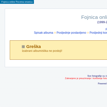
Fojnica online Pocetna stranica
Fojnica onl
(1999-2
P
Spisak albuma
Posljednje postavljeno
Posljednji ko
Greška
Izabrani album/slika ne postoji!
Sve fotografije su v
Zabranjeno je preuzimanje i korištenje fot
Powered