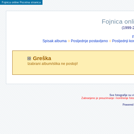
Fojnica online Pocetna stranica
Fojnica onl
(1999-2
P
Spisak albuma
Posljednje postavljeno
Posljednji ko
Greška
Izabrani album/slika ne postoji!
Sve fotografije su v
Zabranjeno je preuzimanje i korištenje fot
Powered