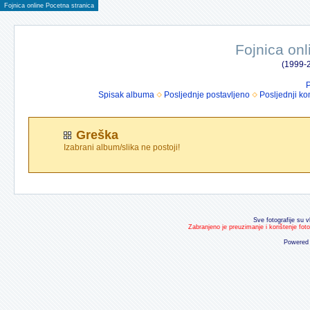
Fojnica online Pocetna stranica
Fojnica onl
(1999-2
P
Spisak albuma
Posljednje postavljeno
Posljednji ko
Greška
Izabrani album/slika ne postoji!
Sve fotografije su v
Zabranjeno je preuzimanje i korištenje fot
Powered