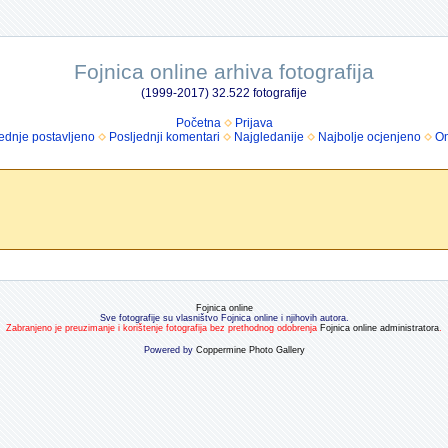
Fojnica online arhiva fotografija
(1999-2017) 32.522 fotografije
Početna
Prijava
ednje postavljeno
Posljednji komentari
Najgledanije
Najbolje ocjenjeno
Om
Fojnica online
Sve fotografije su vlasništvo Fojnica online i njihovih autora.
Zabranjeno je preuzimanje i korištenje fotografija bez prethodnog odobrenja
Fojnica online administratora
.
Powered by
Coppermine Photo Gallery