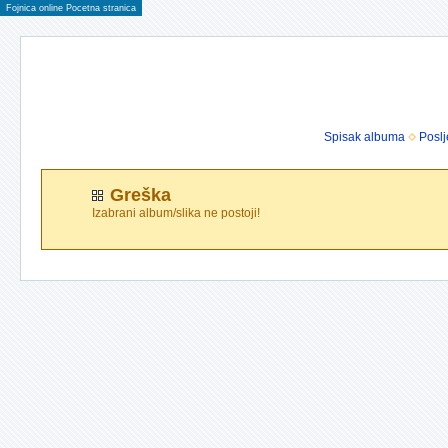
Fojnica online Pocetna stranica
Spisak albuma
Poslj
Greška
Izabrani album/slika ne postoji!