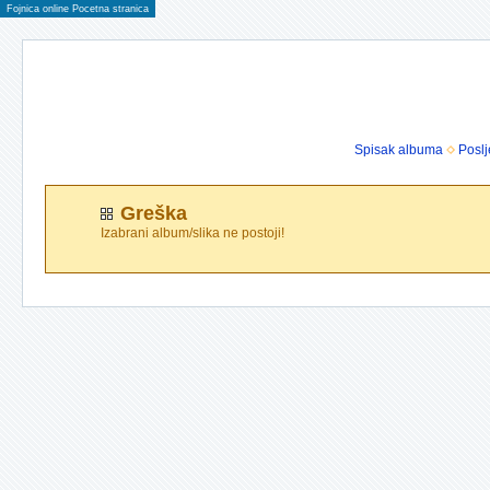
Fojnica online Pocetna stranica
Spisak albuma
Poslj
Greška
Izabrani album/slika ne postoji!