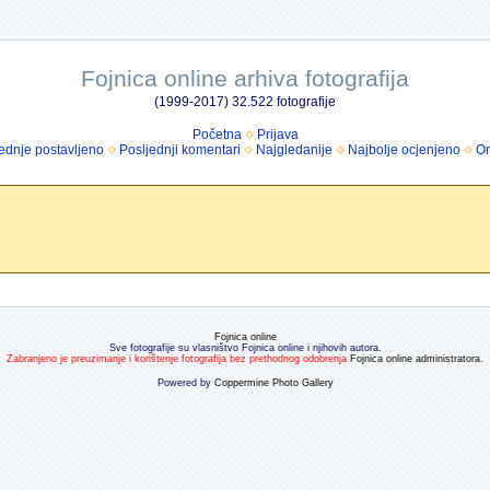
Fojnica online arhiva fotografija
(1999-2017) 32.522 fotografije
Početna
Prijava
ednje postavljeno
Posljednji komentari
Najgledanije
Najbolje ocjenjeno
Om
Fojnica online
Sve fotografije su vlasništvo Fojnica online i njihovih autora.
Zabranjeno je preuzimanje i korištenje fotografija bez prethodnog odobrenja
Fojnica online administratora
.
Powered by
Coppermine Photo Gallery