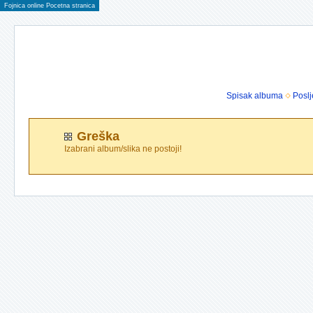
Fojnica online Pocetna stranica
Spisak albuma
Poslj
Greška
Izabrani album/slika ne postoji!