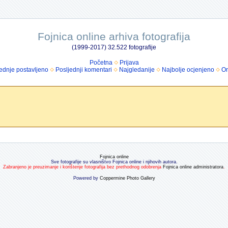
Fojnica online arhiva fotografija
(1999-2017) 32.522 fotografije
Početna
Prijava
ednje postavljeno
Posljednji komentari
Najgledanije
Najbolje ocjenjeno
Om
Fojnica online
Sve fotografije su vlasništvo Fojnica online i njihovih autora.
Zabranjeno je preuzimanje i korištenje fotografija bez prethodnog odobrenja
Fojnica online administratora
.
Powered by
Coppermine Photo Gallery