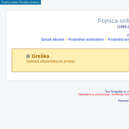
Fojnica online Pocetna stranica
Fojnica onl
(1999-2
P
Spisak albuma
Posljednje postavljeno
Posljednji ko
Greška
Izabrani album/slika ne postoji!
Sve fotografije su v
Zabranjeno je preuzimanje i korištenje fot
Powered