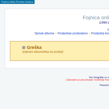
Fojnica online Pocetna stranica
Fojnica onl
(1999-2
P
Spisak albuma
Posljednje postavljeno
Posljednji ko
Greška
Izabrani album/slika ne postoji!
Sve fotografije su v
Zabranjeno je preuzimanje i korištenje fot
Powered