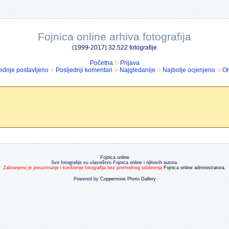
Fojnica online arhiva fotografija
(1999-2017) 32.522 fotografije
Početna
Prijava
ednje postavljeno
Posljednji komentari
Najgledanije
Najbolje ocjenjeno
Om
Fojnica online
Sve fotografije su vlasništvo Fojnica online i njihovih autora.
Zabranjeno je preuzimanje i korištenje fotografija bez prethodnog odobrenja
Fojnica online administratora
.
Powered by
Coppermine Photo Gallery