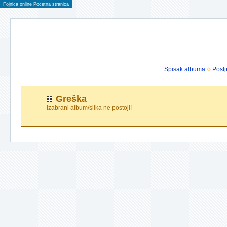
Fojnica online Pocetna stranica
Spisak albuma
Poslj
Greška
Izabrani album/slika ne postoji!