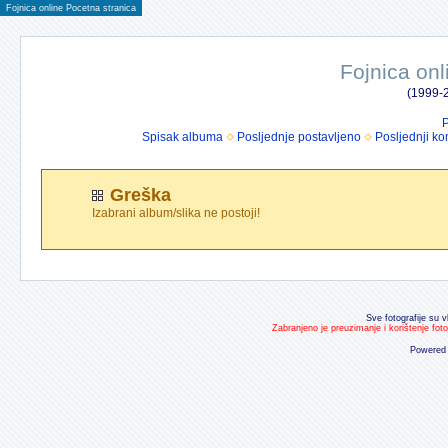
Fojnica online Pocetna stranica
Fojnica onl
(1999-2
P
Spisak albuma
Posljednje postavljeno
Posljednji ko
Greška
Izabrani album/slika ne postoji!
Sve fotografije su v
Zabranjeno je preuzimanje i korištenje fot
Powered