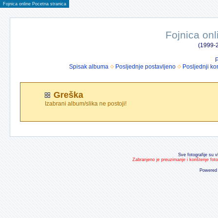
Fojnica online Pocetna stranica
Fojnica onl
(1999-2
P
Spisak albuma
Posljednje postavljeno
Posljednji ko
Greška
Izabrani album/slika ne postoji!
Sve fotografije su v
Zabranjeno je preuzimanje i korištenje fot
Powered