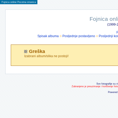
Fojnica online Pocetna stranica
Fojnica onl
(1999-2
P
Spisak albuma
Posljednje postavljeno
Posljednji ko
Greška
Izabrani album/slika ne postoji!
Sve fotografije su v
Zabranjeno je preuzimanje i korištenje fot
Powered