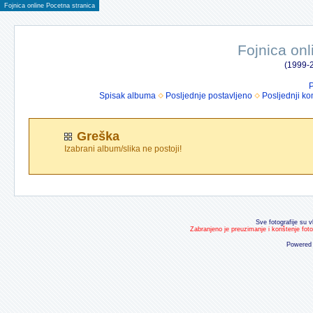
Fojnica online Pocetna stranica
Fojnica onl
(1999-2
P
Spisak albuma
Posljednje postavljeno
Posljednji ko
Greška
Izabrani album/slika ne postoji!
Sve fotografije su v
Zabranjeno je preuzimanje i korištenje fot
Powered