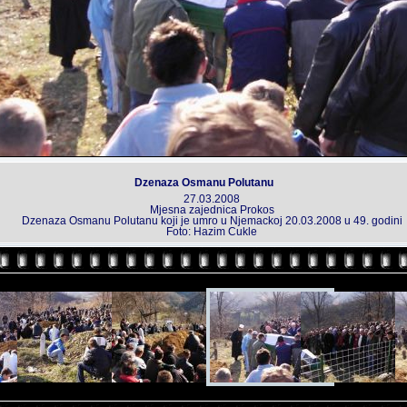
Dzenaza Osmanu Polutanu
27.03.2008
Mjesna zajednica Prokos
Dzenaza Osmanu Polutanu koji je umro u Njemackoj 20.03.2008 u 49. godini
Foto: Hazim Cukle