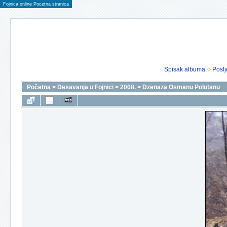
Fojnica online Pocetna stranica
Spisak albuma
Poslj
Početna
>
Desavanja u Fojnici
>
2008.
>
Dzenaza Osmanu Polutanu