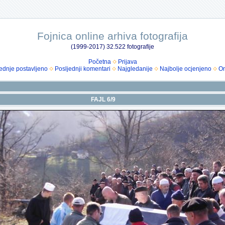
Fojnica online arhiva fotografija
(1999-2017) 32.522 fotografije
Početna
Prijava
ednje postavljeno
Posljednji komentari
Najgledanije
Najbolje ocjenjeno
Om
FAJL 6/9