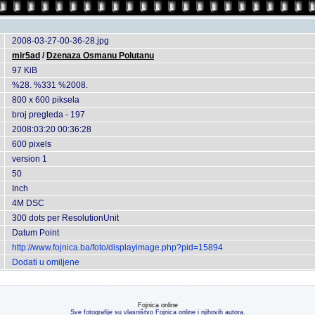
2008-03-27-00-36-28.jpg
mir5ad
/
Dzenaza Osmanu Polutanu
97 KiB
%28. %331 %2008.
800 x 600 piksela
broj pregleda - 197
2008:03:20 00:36:28
600 pixels
version 1
50
Inch
4M DSC
300 dots per ResolutionUnit
Datum Point
http://www.fojnica.ba/foto/displayimage.php?pid=15894
Dodati u omiljene
Fojnica online
Sve fotografije su vlasništvo Fojnica online i njihovih autora.