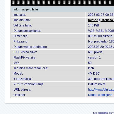
Informacije o fajlu
Ime fajla:
2008-03-27-00-36-
Ime albuma:
mir5ad
/
Dzenaza
Veličina fajla:
146 KiB
Datum postavljanja:
%28. %331 %2008
Dimenzije:
800 x 600 piksela
Prikazano:
broj pregleda - 18
Datum vreme originalno:
2008:03:20 00:36:
EXIF visina slike:
600 pixels
FlashPix verzija:
version 1
ISO:
50
Jedinica mere rezolucije:
Inch
Model:
4M DSC
Y Rezolucija:
300 dots per Resol
YCbCr Pozicioniranje:
Datum Point
URL adresa:
http://www.fojnica
Omiljeni:
Dodati u omiljene
Sve fotografije su v