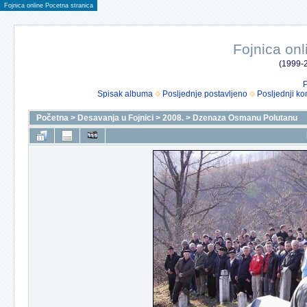
Fojnica online Pocetna stranica
Fojnica onl
(1999-2
P
Spisak albuma
Posljednje postavljeno
Posljednji ko
Početna
>
Desavanja u Fojnici
>
2008.
>
Dzenaza Osmanu Polutanu