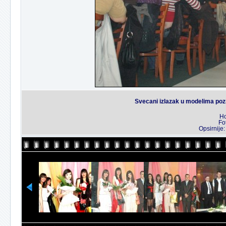
Svecani izlazak u modelima po
Ho
Fo
Opsirnije