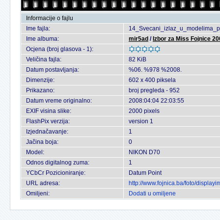
Informacije o fajlu
Ime fajla:
14_Svecani_izlaz_u_modelima_p
Ime albuma:
mir5ad
/
Izbor za Miss Fojnice 2
Ocjena (broj glasova - 1):
Veličina fajla:
82 KiB
Datum postavljanja:
%06. %978 %2008.
Dimenzije:
602 x 400 piksela
Prikazano:
broj pregleda - 952
Datum vreme originalno:
2008:04:04 22:03:55
EXIF visina slike:
2000 pixels
FlashPix verzija:
version 1
Izjednačavanje:
1
Jačina boja:
0
Model:
NIKON D70
Odnos digitalnog zuma:
1
YCbCr Pozicioniranje:
Datum Point
URL adresa:
http://www.fojnica.ba/foto/displ
Omiljeni:
Dodati u omiljene