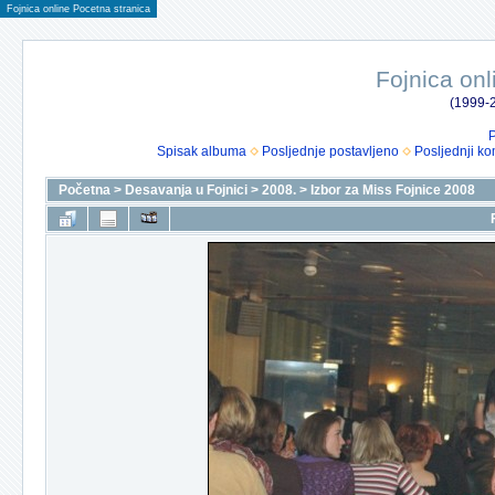
Fojnica online Pocetna stranica
Fojnica onl
(1999-2
P
Spisak albuma
Posljednje postavljeno
Posljednji ko
Početna
>
Desavanja u Fojnici
>
2008.
>
Izbor za Miss Fojnice 2008