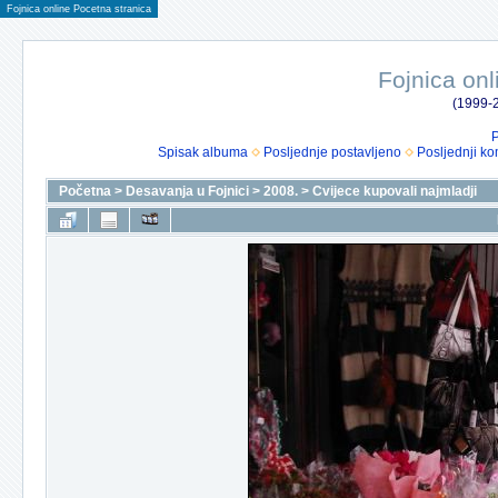
Fojnica online Pocetna stranica
Fojnica onl
(1999-2
P
Spisak albuma
Posljednje postavljeno
Posljednji ko
Početna
>
Desavanja u Fojnici
>
2008.
>
Cvijece kupovali najmladji