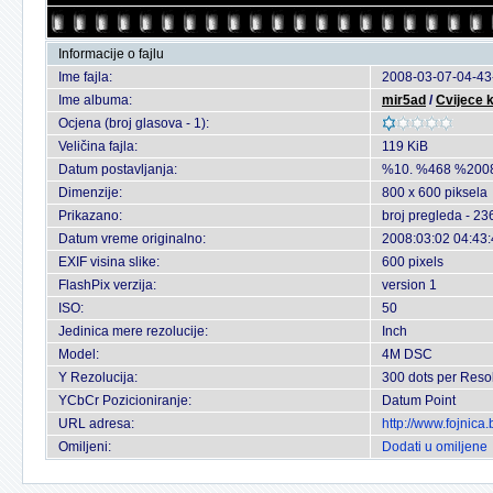
Informacije o fajlu
Ime fajla:
2008-03-07-04-43
Ime albuma:
mir5ad
/
Cvijece k
Ocjena (broj glasova - 1):
Veličina fajla:
119 KiB
Datum postavljanja:
%10. %468 %200
Dimenzije:
800 x 600 piksela
Prikazano:
broj pregleda - 23
Datum vreme originalno:
2008:03:02 04:43
EXIF visina slike:
600 pixels
FlashPix verzija:
version 1
ISO:
50
Jedinica mere rezolucije:
Inch
Model:
4M DSC
Y Rezolucija:
300 dots per Reso
YCbCr Pozicioniranje:
Datum Point
URL adresa:
http://www.fojnic
Omiljeni:
Dodati u omiljene