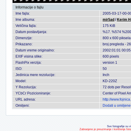
Informacije o fajlu
Ime fajla:
2005-03-17-00-00
Ime albuma:
mir5ad
/
Kerim H
Veličina fajla:
175 KiB
Datum postavljanja:
%17. %574 %200
Dimenzije:
800 x 600 piksela
Prikazano:
broj pregleda - 2
Datum vreme originalno:
2002:01:01 00:05
EXIF visina slike:
600 pixels
FlashPix verzija:
version 1
ISO:
50
Jedinica mere rezolucije:
Inch
Model:
KD-220Z
Y Rezolucija:
72 dots per Resol
YCbCr Pozicioniranje:
Center of Pixel Ar
URL adresa:
http://www.fojnic
Omiljeni:
Dodati u omiljene
Sve fotografije su v
Zabranjeno je preuzimanje i korištenje fot