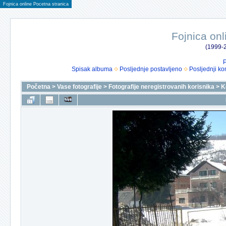
Fojnica online Pocetna stranica
Fojnica onl
(1999-2
P
Spisak albuma
Posljednje postavljeno
Posljednji ko
Početna
>
Vase fotografije
>
Fotografije neregistrovanih korisnika
>
K