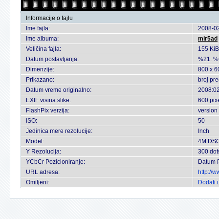
Informacije o fajlu
Ime fajla:
2008-02
Ime albuma:
mir5ad
Veličina fajla:
155 KiB
Datum postavljanja:
%21. %
Dimenzije:
800 x 6
Prikazano:
broj pr
Datum vreme originalno:
2008:02
EXIF visina slike:
600 pix
FlashPix verzija:
version
ISO:
50
Jedinica mere rezolucije:
Inch
Model:
4M DS
Y Rezolucija:
300 dot
YCbCr Pozicioniranje:
Datum P
URL adresa:
http://
Omiljeni:
Dodati 