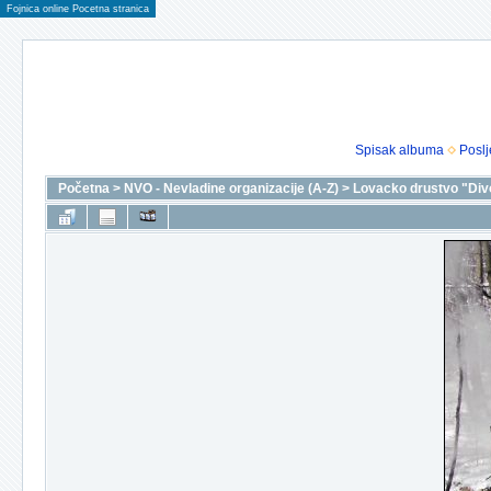
Fojnica online Pocetna stranica
Spisak albuma
Poslj
Početna
>
NVO - Nevladine organizacije (A-Z)
>
Lovacko drustvo "Div