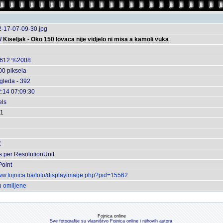
-17-07-09-30.jpg
/
Kiseljak - Oko 150 lovaca nije vidjelo ni misa a kamoli vuka
612 %2008.
00 piksela
egleda - 392
:14 07:09:30
els
 1
C
s per ResolutionUnit
oint
www.fojnica.ba/foto/displayimage.php?pid=15562
u omiljene
Fojnica online
Sve fotografije su vlasništvo Fojnica online i njihovih autora.