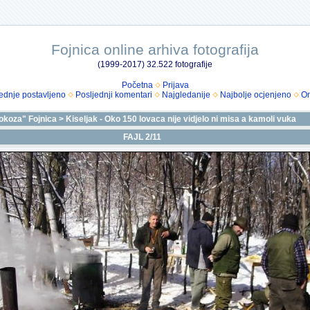
Fojnica online arhiva fotografija
(1999-2017) 32.522 fotografije
Početna
Prijava
ednje postavljeno
Posljednji komentari
Najgledanije
Najbolje ocjenjeno
Om
okoza" Fojnica
>
Kiseljak - Oko 150 lovaca nije vidjelo ni misa a kamoli vuka
FAJL 2/11