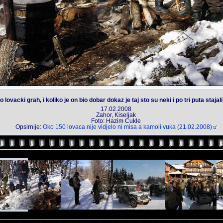
ovacki grah, i koliko je on bio dobar dokaz je taj sto su neki i po tri puta stajal
17.02.2008
Zahor, Kiseljak
Foto: Hazim Cukle
Opsirnije:
Oko 150 lovaca nije vidjelo ni misa a kamoli vuka (21.02.2008)