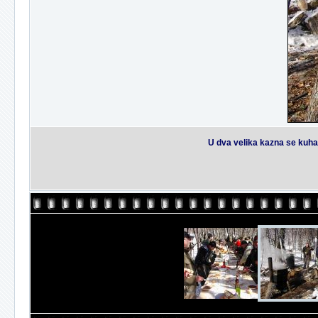
U dva velika kazna se kuhao l