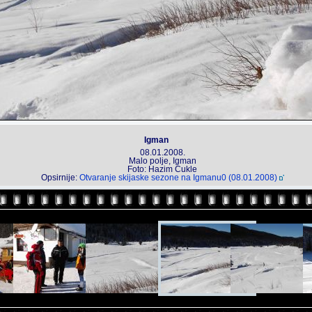
Igman
08.01.2008.
Malo polje, Igman
Foto: Hazim Cukle
Opsirnije:
Otvaranje skijaske sezone na Igmanu0 (08.01.2008)