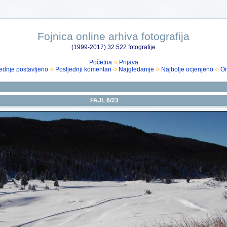
Fojnica online arhiva fotografija
(1999-2017) 32.522 fotografije
Početna
Prijava
ednje postavljeno
Posljednji komentari
Najgledanije
Najbolje ocjenjeno
Om
FAJL 6/23