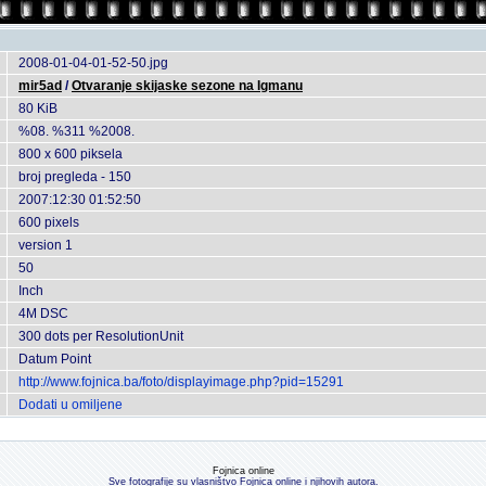
2008-01-04-01-52-50.jpg
mir5ad
/
Otvaranje skijaske sezone na Igmanu
80 KiB
%08. %311 %2008.
800 x 600 piksela
broj pregleda - 150
2007:12:30 01:52:50
600 pixels
version 1
50
Inch
4M DSC
300 dots per ResolutionUnit
Datum Point
http://www.fojnica.ba/foto/displayimage.php?pid=15291
Dodati u omiljene
Fojnica online
Sve fotografije su vlasništvo Fojnica online i njihovih autora.