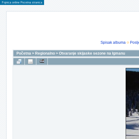
Fojnica online Pocetna stranica
Spisak albuma
Poslj
Početna
>
Regionalno
>
Otvaranje skijaske sezone na Igmanu