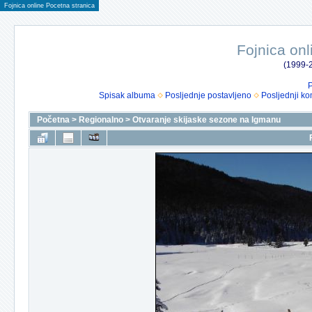
Fojnica online Pocetna stranica
Fojnica onl
(1999-2
P
Spisak albuma
Posljednje postavljeno
Posljednji ko
Početna
>
Regionalno
>
Otvaranje skijaske sezone na Igmanu