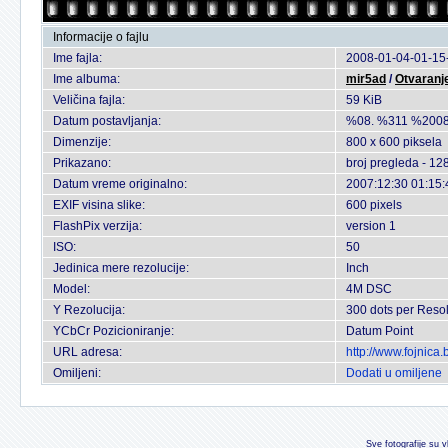
Informacije o fajlu
Ime fajla:
2008-01-04-01-15-
Ime albuma:
mir5ad
/
Otvaranj
Veličina fajla:
59 KiB
Datum postavljanja:
%08. %311 %2008
Dimenzije:
800 x 600 piksela
Prikazano:
broj pregleda - 12
Datum vreme originalno:
2007:12:30 01:15:
EXIF visina slike:
600 pixels
FlashPix verzija:
version 1
ISO:
50
Jedinica mere rezolucije:
Inch
Model:
4M DSC
Y Rezolucija:
300 dots per Resol
YCbCr Pozicioniranje:
Datum Point
URL adresa:
http://www.fojnica
Omiljeni:
Dodati u omiljene
Sve fotografije su v