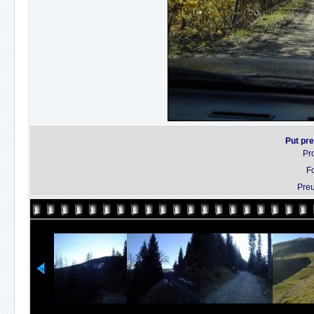
Put pr
Pr
F
Pre