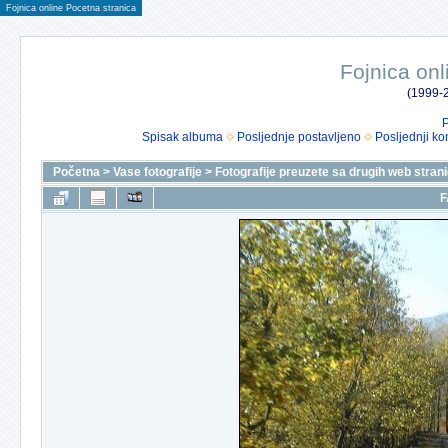
Fojnica online Pocetna stranica
Fojnica onl
(1999-2
P
Spisak albuma
Posljednje postavljeno
Posljednji ko
Početna
>
Vase fotografije
>
Fotografije preuzete sa drugih web stran
F