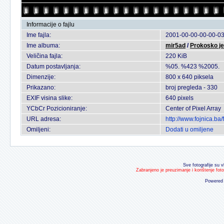
Informacije o fajlu
Ime fajla:
2001-00-00-00-00-03
Ime albuma:
mir5ad
/
Prokosko je
Veličina fajla:
220 KiB
Datum postavljanja:
%05. %423 %2005.
Dimenzije:
800 x 640 piksela
Prikazano:
broj pregleda - 330
EXIF visina slike:
640 pixels
YCbCr Pozicioniranje:
Center of Pixel Array
URL adresa:
http://www.fojnica.b
Omiljeni:
Dodati u omiljene
Sve fotografije su v
Zabranjeno je preuzimanje i korištenje fot
Powered