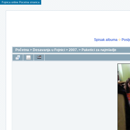
Fojnica online Pocetna stranica
Spisak albuma
Poslj
Početna
>
Desavanja u Fojnici
>
2007.
>
Paketici za najmladje