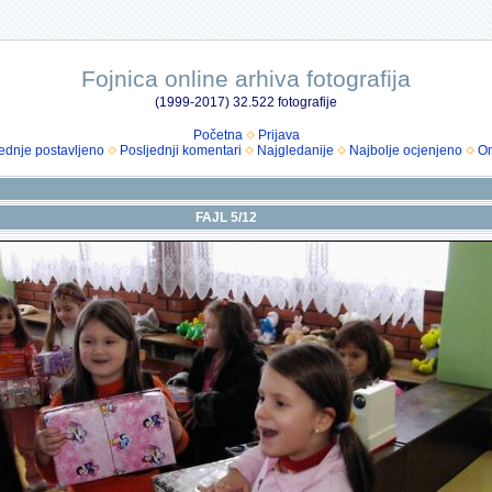
Fojnica online arhiva fotografija
(1999-2017) 32.522 fotografije
Početna
Prijava
ednje postavljeno
Posljednji komentari
Najgledanije
Najbolje ocjenjeno
Om
FAJL 5/12