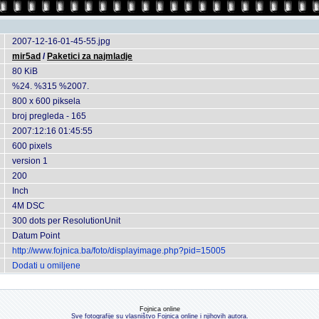
2007-12-16-01-45-55.jpg
mir5ad
/
Paketici za najmladje
80 KiB
%24. %315 %2007.
800 x 600 piksela
broj pregleda - 165
2007:12:16 01:45:55
600 pixels
version 1
200
Inch
4M DSC
300 dots per ResolutionUnit
Datum Point
http://www.fojnica.ba/foto/displayimage.php?pid=15005
Dodati u omiljene
Fojnica online
Sve fotografije su vlasništvo Fojnica online i njihovih autora.