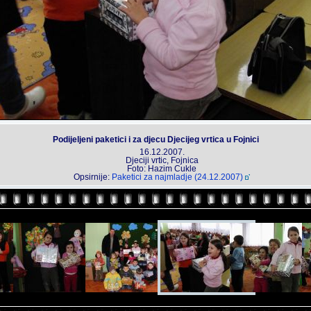
Podijeljeni paketici i za djecu Djecijeg vrtica u Fojnici
16.12.2007.
Djeciji vrtic, Fojnica
Foto: Hazim Cukle
Opsirnije:
Paketici za najmladje (24.12.2007)