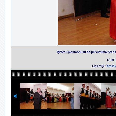
Igrom i pjesmom su se prisutnima predst
Dom H
Opsirnije:
Kresev