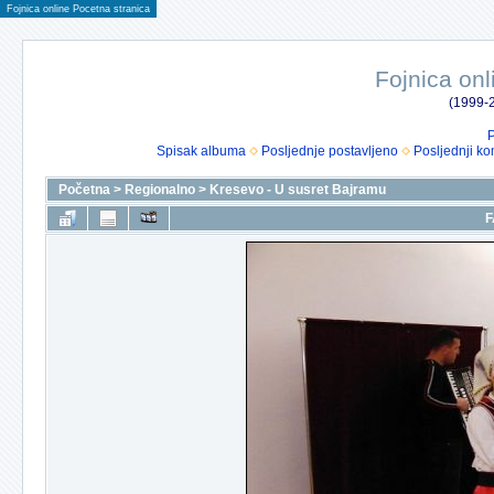
Fojnica online Pocetna stranica
Fojnica onl
(1999-2
P
Spisak albuma
Posljednje postavljeno
Posljednji ko
Početna
>
Regionalno
>
Kresevo - U susret Bajramu
F