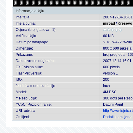
Informacije o fajlu
Ime fajla:
2007-12-14-16-01
Ime albuma:
mir5ad
/
Kresevo 
Ocjena (broj glasova - 1):
Veličina fajla:
60 KiB
Datum postavljanja:
%18. %422 %200
Dimenzije:
800 x 600 piksela
Prikazano:
broj pregleda - 16
Datum vreme originalno:
2007:12:14 16:01
EXIF visina slike:
600 pixels
FlashPix verzija:
version 1
ISO:
200
Jedinica mere rezolucije:
Inch
Model:
4M DSC
Y Rezolucija:
300 dots per Reso
YCbCr Pozicioniranje:
Datum Point
URL adresa:
http://www.fojnic
Omiljeni:
Dodati u omiljene