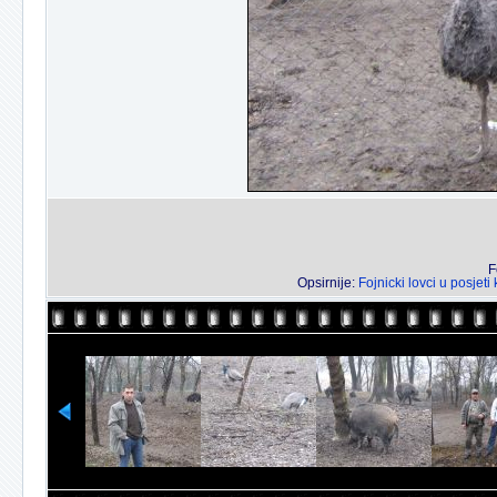
F
Opsirnije:
Fojnicki lovci u posjet