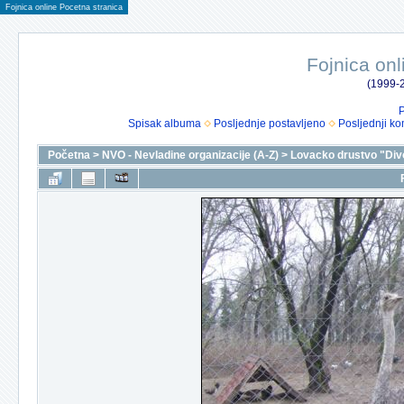
Fojnica online Pocetna stranica
Fojnica onl
(1999-2
P
Spisak albuma
Posljednje postavljeno
Posljednji ko
Početna
>
NVO - Nevladine organizacije (A-Z)
>
Lovacko drustvo "Div