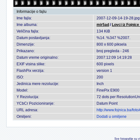
Informacije o fajlu
Ime fajla:
2007-12-09-14-19-28.jpg
Ime albuma:
mir5ad
/
Lovci iz Fojnice
Veličina fajla:
134 KiB
Datum postavljanja:
%14. %347 %2007.
Dimenzije:
800 x 600 piksela
Prikazano:
broj pregleda - 246
Datum vreme originalno:
2007:12:09 14:19:28
EXIF visina slike:
600 pixels
FlashPix verzija:
version 1
ISO:
200
Jedinica mere rezolucije:
Inch
Model:
FinePix E900
Y Rezolucija:
72 dots per ResolutionUn
YCbCr Pozicioniranje:
Datum Point
URL adresa:
http://www.fojnica.ba/fo
Omiljeni:
Dodati u omiljene
Sve fotografije su v