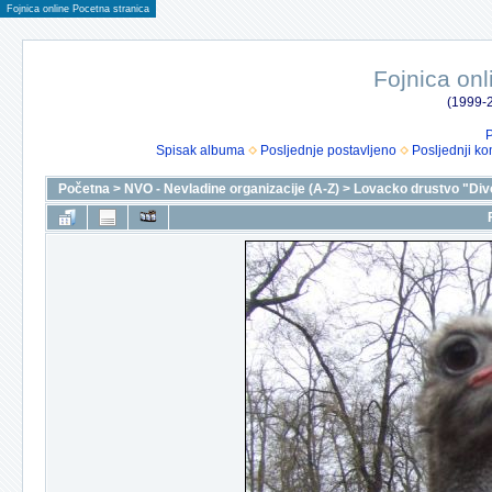
Fojnica online Pocetna stranica
Fojnica onl
(1999-2
P
Spisak albuma
Posljednje postavljeno
Posljednji ko
Početna
>
NVO - Nevladine organizacije (A-Z)
>
Lovacko drustvo "Div