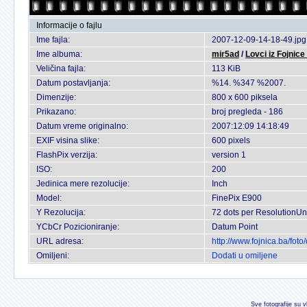
Informacije o fajlu
Ime fajla:
2007-12-09-14-18-49.jpg
Ime albuma:
mir5ad
/
Lovci iz Fojnice
Veličina fajla:
113 KiB
Datum postavljanja:
%14. %347 %2007.
Dimenzije:
800 x 600 piksela
Prikazano:
broj pregleda - 186
Datum vreme originalno:
2007:12:09 14:18:49
EXIF visina slike:
600 pixels
FlashPix verzija:
version 1
ISO:
200
Jedinica mere rezolucije:
Inch
Model:
FinePix E900
Y Rezolucija:
72 dots per ResolutionUn
YCbCr Pozicioniranje:
Datum Point
URL adresa:
http://www.fojnica.ba/fo
Omiljeni:
Dodati u omiljene
Sve fotografije su v