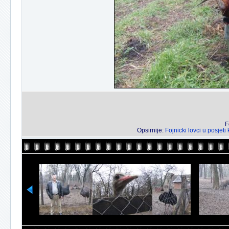
F
Opsirnije:
Fojnicki lovci u posjet