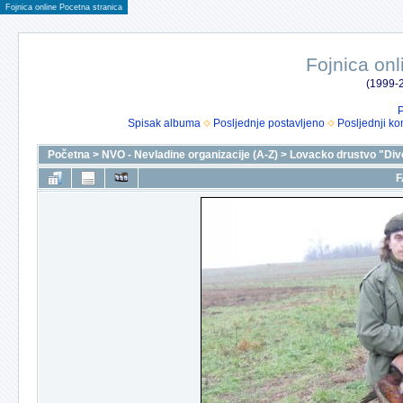
Fojnica online Pocetna stranica
Fojnica onl
(1999-2
P
Spisak albuma
Posljednje postavljeno
Posljednji ko
Početna
>
NVO - Nevladine organizacije (A-Z)
>
Lovacko drustvo "Div
F