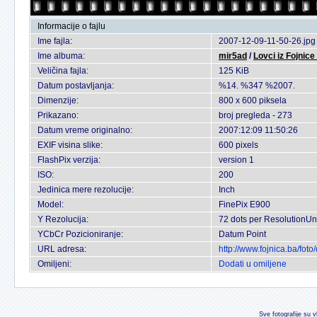
Informacije o fajlu
Ime fajla:
2007-12-09-11-50-26.jpg
Ime albuma:
mir5ad
/
Lovci iz Fojnice
Veličina fajla:
125 KiB
Datum postavljanja:
%14. %347 %2007.
Dimenzije:
800 x 600 piksela
Prikazano:
broj pregleda - 273
Datum vreme originalno:
2007:12:09 11:50:26
EXIF visina slike:
600 pixels
FlashPix verzija:
version 1
ISO:
200
Jedinica mere rezolucije:
Inch
Model:
FinePix E900
Y Rezolucija:
72 dots per ResolutionUn
YCbCr Pozicioniranje:
Datum Point
URL adresa:
http://www.fojnica.ba/fo
Omiljeni:
Dodati u omiljene
Sve fotografije su v