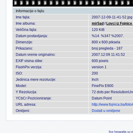
Informacije o fajlu
Ime fajla:
2007-12-09-11-41-52.jpg
Ime albuma:
mir5ad
/
Lovci iz Fojnice
Veličina fajla:
120 KiB
Datum postavljanja:
%14. %347 %2007.
Dimenzije:
800 x 600 piksela
Prikazano:
broj pregleda - 187
Datum vreme originalno:
2007:12:09 11:41:52
EXIF visina slike:
600 pixels
FlashPix verzija:
version 1
ISO:
200
Jedinica mere rezolucije:
Inch
Model:
FinePix E900
Y Rezolucija:
72 dots per ResolutionUn
YCbCr Pozicioniranje:
Datum Point
URL adresa:
http://www.fojnica.ba/fo
Omiljeni:
Dodati u omiljene
Sve fotografije su v