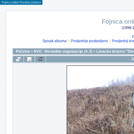
Fojnica online Pocetna stranica
Fojnica onl
(1999-2
P
Spisak albuma
Posljednje postavljeno
Posljednji ko
Početna
>
NVO - Nevladine organizacije (A-Z)
>
Lovacko drustvo "Div
F