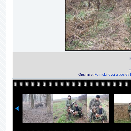
F
Opsirnije:
Fojnicki lovci u posjet