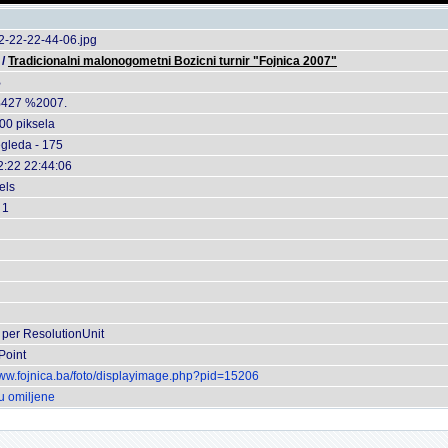
2-22-22-44-06.jpg
/
Tradicionalni malonogometni Bozicni turnir "Fojnica 2007"
B
427 %2007.
00 piksela
egleda - 175
2:22 22:44:06
els
 1
 per ResolutionUnit
Point
www.fojnica.ba/foto/displayimage.php?pid=15206
u omiljene