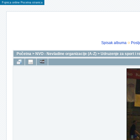
Fojnica online Pocetna stranica
Spisak albuma
Poslj
Početna
>
NVO - Nevladine organizacije (A-Z)
>
Udruzenje za sport i r