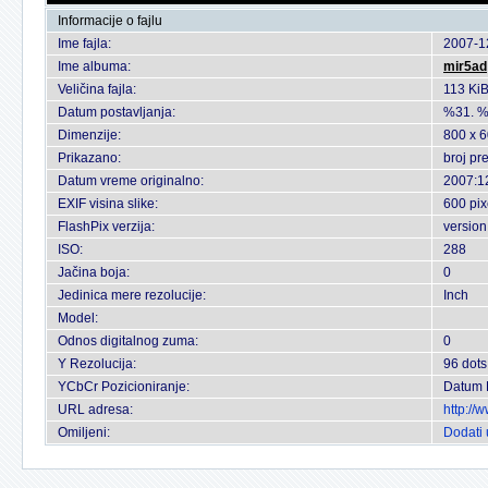
Informacije o fajlu
Ime fajla:
2007-1
Ime albuma:
mir5ad
Veličina fajla:
113 Ki
Datum postavljanja:
%31. %
Dimenzije:
800 x 6
Prikazano:
broj pr
Datum vreme originalno:
2007:1
EXIF visina slike:
600 pix
FlashPix verzija:
version
ISO:
288
Jačina boja:
0
Jedinica mere rezolucije:
Inch
Model:
Odnos digitalnog zuma:
0
Y Rezolucija:
96 dots
YCbCr Pozicioniranje:
Datum 
URL adresa:
http://
Omiljeni:
Dodati 