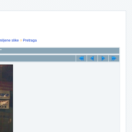
iljene slike
Pretraga
7"