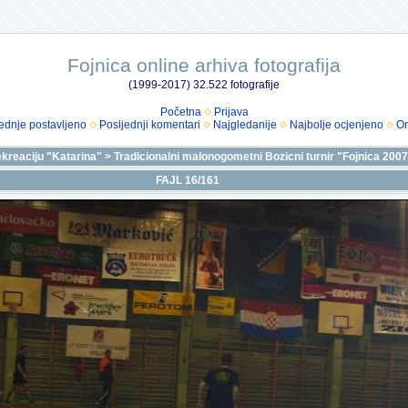
Fojnica online arhiva fotografija
(1999-2017) 32.522 fotografije
Početna
Prijava
ednje postavljeno
Posljednji komentari
Najgledanije
Najbolje ocjenjeno
Om
ekreaciju "Katarina"
>
Tradicionalni malonogometni Bozicni turnir "Fojnica 200
FAJL 16/161