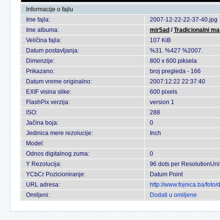
Informacije o fajlu
Ime fajla:
2007-12-22-22-37-40.jpg
Ime albuma:
mir5ad
/
Tradicionalni ma
Veličina fajla:
107 KiB
Datum postavljanja:
%31. %427 %2007.
Dimenzije:
800 x 600 piksela
Prikazano:
broj pregleda - 166
Datum vreme originalno:
2007:12:22 22:37:40
EXIF visina slike:
600 pixels
FlashPix verzija:
version 1
ISO:
288
Jačina boja:
0
Jedinica mere rezolucije:
Inch
Model:
Odnos digitalnog zuma:
0
Y Rezolucija:
96 dots per ResolutionUni
YCbCr Pozicioniranje:
Datum Point
URL adresa:
http://www.fojnica.ba/fot
Omiljeni:
Dodati u omiljene