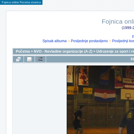
Fojnica online Pocetna stranica
Fojnica onl
(1999-2
P
Spisak albuma
Posljednje postavljeno
Posljednji ko
Početna
>
NVO - Nevladine organizacije (A-Z)
>
Udruzenje za sport i r
F