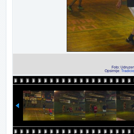
Foto: Udruzenj
Opsirnije:
Tradici