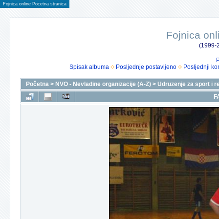
Fojnica online Pocetna stranica
Fojnica onl
(1999-2
P
Spisak albuma
Posljednje postavljeno
Posljednji ko
Početna
>
NVO - Nevladine organizacije (A-Z)
>
Udruzenje za sport i r
F