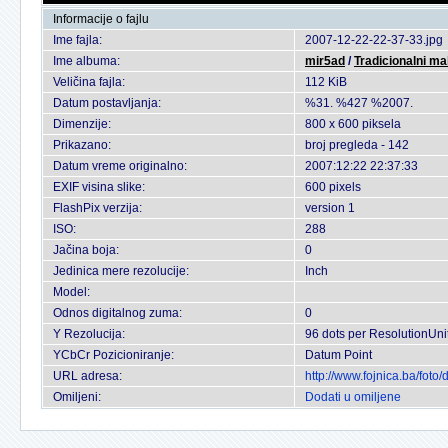
Informacije o fajlu
Ime fajla:
2007-12-22-22-37-33.jpg
Ime albuma:
mir5ad
/
Tradicionalni ma
Veličina fajla:
112 KiB
Datum postavljanja:
%31. %427 %2007.
Dimenzije:
800 x 600 piksela
Prikazano:
broj pregleda - 142
Datum vreme originalno:
2007:12:22 22:37:33
EXIF visina slike:
600 pixels
FlashPix verzija:
version 1
ISO:
288
Jačina boja:
0
Jedinica mere rezolucije:
Inch
Model:
Odnos digitalnog zuma:
0
Y Rezolucija:
96 dots per ResolutionUni
YCbCr Pozicioniranje:
Datum Point
URL adresa:
http://www.fojnica.ba/fot
Omiljeni:
Dodati u omiljene