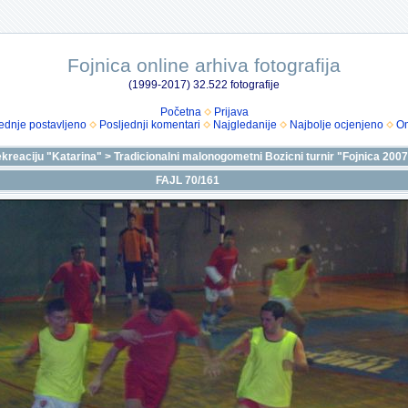
Fojnica online arhiva fotografija
(1999-2017) 32.522 fotografije
Početna
Prijava
ednje postavljeno
Posljednji komentari
Najgledanije
Najbolje ocjenjeno
Om
ekreaciju "Katarina"
>
Tradicionalni malonogometni Bozicni turnir "Fojnica 200
FAJL 70/161