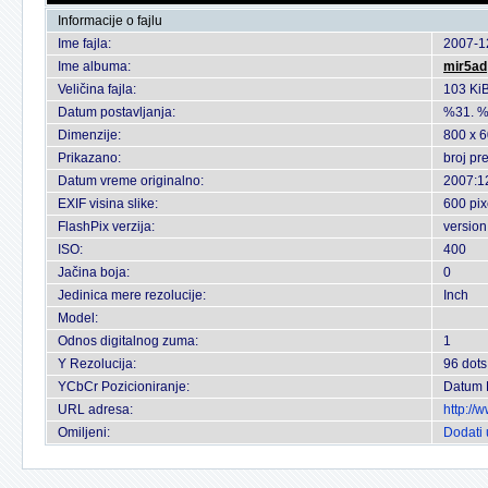
Informacije o fajlu
Ime fajla:
2007-1
Ime albuma:
mir5ad
Veličina fajla:
103 Ki
Datum postavljanja:
%31. %
Dimenzije:
800 x 6
Prikazano:
broj pr
Datum vreme originalno:
2007:1
EXIF visina slike:
600 pix
FlashPix verzija:
version
ISO:
400
Jačina boja:
0
Jedinica mere rezolucije:
Inch
Model:
Odnos digitalnog zuma:
1
Y Rezolucija:
96 dots
YCbCr Pozicioniranje:
Datum 
URL adresa:
http://
Omiljeni:
Dodati 