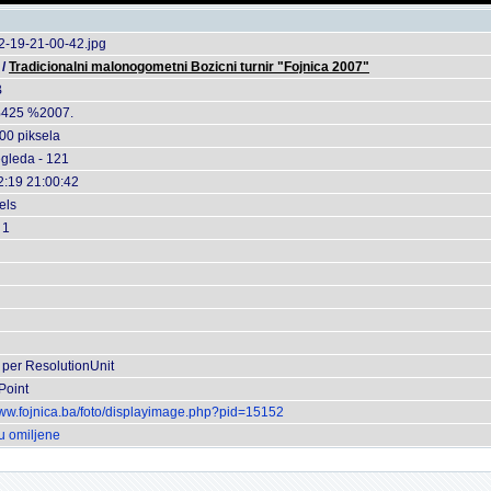
2-19-21-00-42.jpg
/
Tradicionalni malonogometni Bozicni turnir "Fojnica 2007"
B
425 %2007.
00 piksela
egleda - 121
2:19 21:00:42
els
 1
 per ResolutionUnit
Point
www.fojnica.ba/foto/displayimage.php?pid=15152
u omiljene