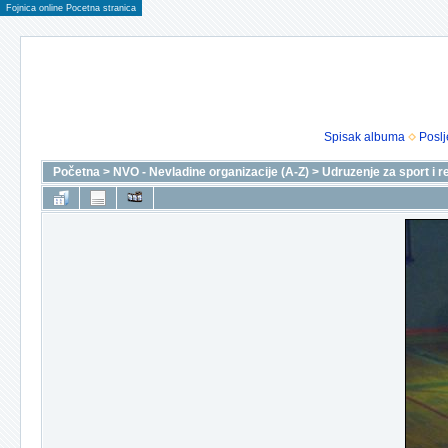
Fojnica online Pocetna stranica
Spisak albuma
Poslj
Početna
>
NVO - Nevladine organizacije (A-Z)
>
Udruzenje za sport i r