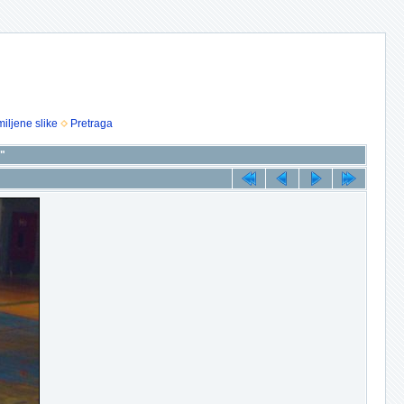
iljene slike
Pretraga
7"