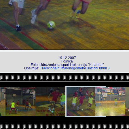
19.12.2007
Fojnica
Foto: Udruzenje za sport i rekreaciju "Katarina"
Opsirnije:
Tradicionalni malonogometni Bozicni turnir