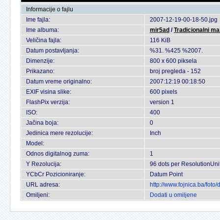
Informacije o fajlu
Ime fajla:
2007-12-19-00-18-50.jpg
Ime albuma:
mir5ad
/
Tradicionalni ma
Veličina fajla:
116 KiB
Datum postavljanja:
%31. %425 %2007.
Dimenzije:
800 x 600 piksela
Prikazano:
broj pregleda - 152
Datum vreme originalno:
2007:12:19 00:18:50
EXIF visina slike:
600 pixels
FlashPix verzija:
version 1
ISO:
400
Jačina boja:
0
Jedinica mere rezolucije:
Inch
Model:
Odnos digitalnog zuma:
1
Y Rezolucija:
96 dots per ResolutionUni
YCbCr Pozicioniranje:
Datum Point
URL adresa:
http://www.fojnica.ba/fot
Omiljeni:
Dodati u omiljene