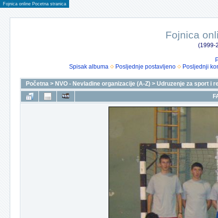
Fojnica online Pocetna stranica
Fojnica onl
(1999-2
P
Spisak albuma
Posljednje postavljeno
Posljednji ko
Početna
>
NVO - Nevladine organizacije (A-Z)
>
Udruzenje za sport i r
F