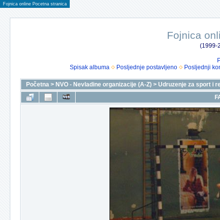
Fojnica online Pocetna stranica
Fojnica onl
(1999-2
P
Spisak albuma
Posljednje postavljeno
Posljednji ko
Početna
>
NVO - Nevladine organizacije (A-Z)
>
Udruzenje za sport i r
F