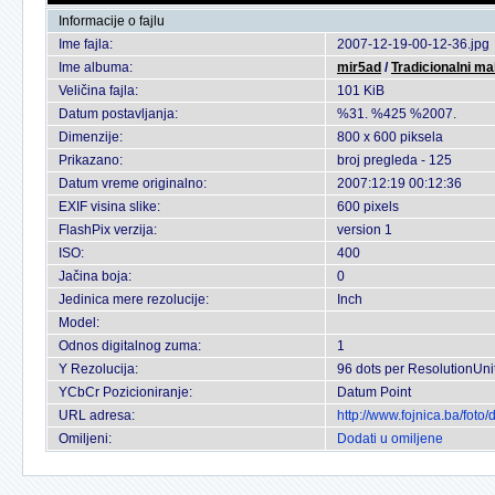
Informacije o fajlu
Ime fajla:
2007-12-19-00-12-36.jpg
Ime albuma:
mir5ad
/
Tradicionalni ma
Veličina fajla:
101 KiB
Datum postavljanja:
%31. %425 %2007.
Dimenzije:
800 x 600 piksela
Prikazano:
broj pregleda - 125
Datum vreme originalno:
2007:12:19 00:12:36
EXIF visina slike:
600 pixels
FlashPix verzija:
version 1
ISO:
400
Jačina boja:
0
Jedinica mere rezolucije:
Inch
Model:
Odnos digitalnog zuma:
1
Y Rezolucija:
96 dots per ResolutionUni
YCbCr Pozicioniranje:
Datum Point
URL adresa:
http://www.fojnica.ba/fot
Omiljeni:
Dodati u omiljene