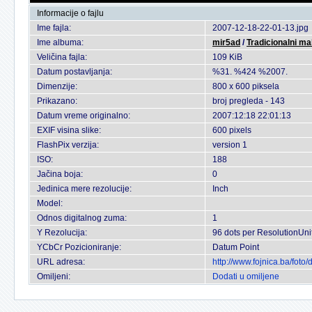
Informacije o fajlu
Ime fajla:
2007-12-18-22-01-13.jpg
Ime albuma:
mir5ad
/
Tradicionalni ma
Veličina fajla:
109 KiB
Datum postavljanja:
%31. %424 %2007.
Dimenzije:
800 x 600 piksela
Prikazano:
broj pregleda - 143
Datum vreme originalno:
2007:12:18 22:01:13
EXIF visina slike:
600 pixels
FlashPix verzija:
version 1
ISO:
188
Jačina boja:
0
Jedinica mere rezolucije:
Inch
Model:
Odnos digitalnog zuma:
1
Y Rezolucija:
96 dots per ResolutionUni
YCbCr Pozicioniranje:
Datum Point
URL adresa:
http://www.fojnica.ba/fot
Omiljeni:
Dodati u omiljene