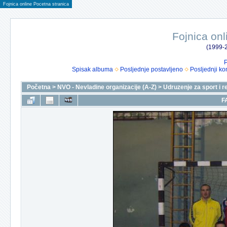
Fojnica online Pocetna stranica
Fojnica onl
(1999-2
P
Spisak albuma
Posljednje postavljeno
Posljednji ko
Početna
>
NVO - Nevladine organizacije (A-Z)
>
Udruzenje za sport i r
F