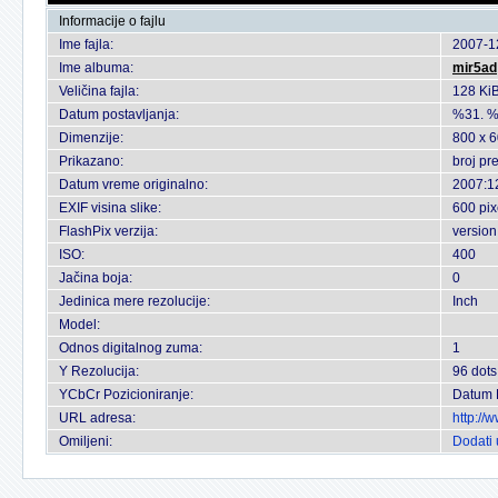
Informacije o fajlu
Ime fajla:
2007-1
Ime albuma:
mir5ad
Veličina fajla:
128 Ki
Datum postavljanja:
%31. %
Dimenzije:
800 x 6
Prikazano:
broj pr
Datum vreme originalno:
2007:1
EXIF visina slike:
600 pix
FlashPix verzija:
version
ISO:
400
Jačina boja:
0
Jedinica mere rezolucije:
Inch
Model:
Odnos digitalnog zuma:
1
Y Rezolucija:
96 dots
YCbCr Pozicioniranje:
Datum 
URL adresa:
http://
Omiljeni:
Dodati 