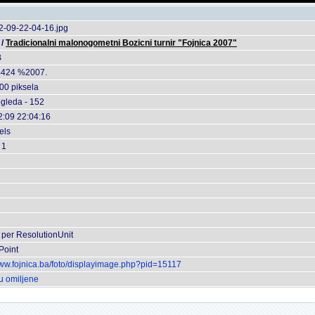
2-09-22-04-16.jpg
/
Tradicionalni malonogometni Bozicni turnir "Fojnica 2007"
B
424 %2007.
00 piksela
egleda - 152
2:09 22:04:16
els
 1
 per ResolutionUnit
Point
www.fojnica.ba/foto/displayimage.php?pid=15117
u omiljene