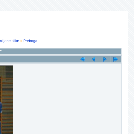
iljene slike
Pretraga
7"