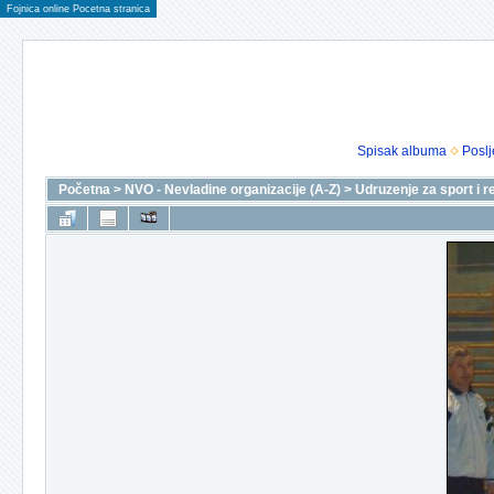
Fojnica online Pocetna stranica
Spisak albuma
Poslj
Početna
>
NVO - Nevladine organizacije (A-Z)
>
Udruzenje za sport i r