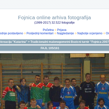
Fojnica online arhiva fotografija
(1999-2017) 32.522 fotografije
Početna
Prijava
ednje postavljeno
Posljednji komentari
Najgledanije
Najbolje ocjenjeno
Om
ekreaciju "Katarina"
>
Tradicionalni malonogometni Bozicni turnir "Fojnica 200
FAJL 105/161