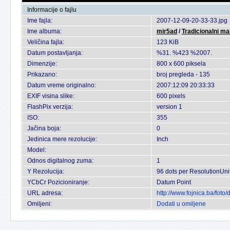
Informacije o fajlu
Ime fajla:
2007-12-09-20-33-33.jpg
Ime albuma:
mir5ad
/
Tradicionalni ma
Veličina fajla:
123 KiB
Datum postavljanja:
%31. %423 %2007.
Dimenzije:
800 x 600 piksela
Prikazano:
broj pregleda - 135
Datum vreme originalno:
2007:12:09 20:33:33
EXIF visina slike:
600 pixels
FlashPix verzija:
version 1
ISO:
355
Jačina boja:
0
Jedinica mere rezolucije:
Inch
Model:
Odnos digitalnog zuma:
1
Y Rezolucija:
96 dots per ResolutionUni
YCbCr Pozicioniranje:
Datum Point
URL adresa:
http://www.fojnica.ba/fot
Omiljeni:
Dodati u omiljene