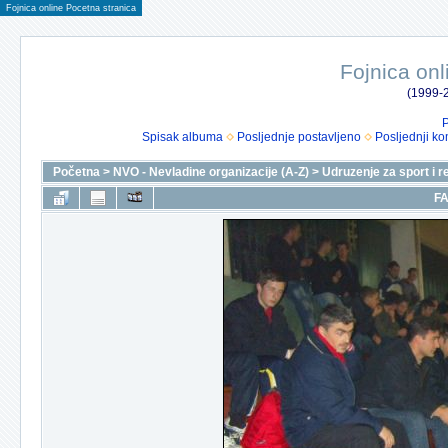
Fojnica online Pocetna stranica
Fojnica onl
(1999-2
P
Spisak albuma
Posljednje postavljeno
Posljednji ko
Početna
>
NVO - Nevladine organizacije (A-Z)
>
Udruzenje za sport i r
FA