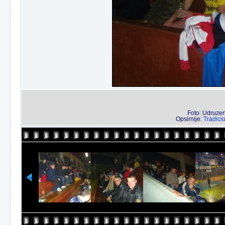
Foto: Udruzenj
Opsirnije:
Tradici