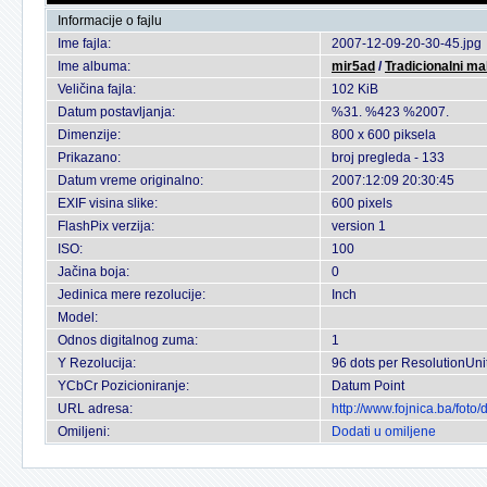
Informacije o fajlu
Ime fajla:
2007-12-09-20-30-45.jpg
Ime albuma:
mir5ad
/
Tradicionalni ma
Veličina fajla:
102 KiB
Datum postavljanja:
%31. %423 %2007.
Dimenzije:
800 x 600 piksela
Prikazano:
broj pregleda - 133
Datum vreme originalno:
2007:12:09 20:30:45
EXIF visina slike:
600 pixels
FlashPix verzija:
version 1
ISO:
100
Jačina boja:
0
Jedinica mere rezolucije:
Inch
Model:
Odnos digitalnog zuma:
1
Y Rezolucija:
96 dots per ResolutionUni
YCbCr Pozicioniranje:
Datum Point
URL adresa:
http://www.fojnica.ba/fot
Omiljeni:
Dodati u omiljene