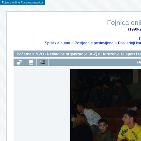
Fojnica online Pocetna stranica
Fojnica onl
(1999-2
P
Spisak albuma
Posljednje postavljeno
Posljednji ko
Početna
>
NVO - Nevladine organizacije (A-Z)
>
Udruzenje za sport i r
FA