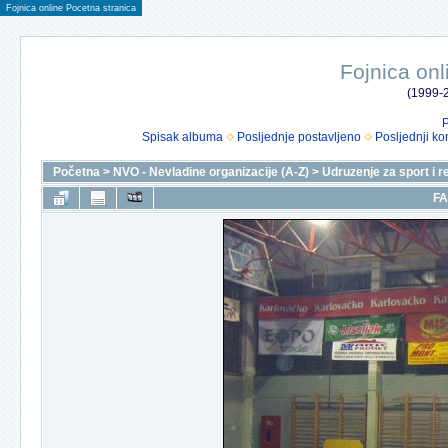
Fojnica online Pocetna stranica
Fojnica onl
(1999-2
P
Spisak albuma
Posljednje postavljeno
Posljednji ko
Početna
>
NVO - Nevladine organizacije (A-Z)
>
Udruzenje za sport i r
FA