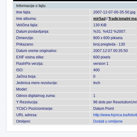
Informacije o fajlu
Ime fajla:
2007-12-07-00-35-50.jpg
Ime albuma:
mir5ad
/
Tradicionalni ma
Veličina fajla:
130 KiB
Datum postavljanja:
%31. %422 %2007.
Dimenzije:
800 x 600 piksela
Prikazano:
broj pregleda - 130
Datum vreme originalno:
2007:12:07 00:35:50
EXIF visina slike:
600 pixels
FlashPix verzija:
version 1
ISO:
400
Jačina boja:
0
Jedinica mere rezolucije:
Inch
Model:
Odnos digitalnog zuma:
1
Y Rezolucija:
96 dots per ResolutionUni
YCbCr Pozicioniranje:
Datum Point
URL adresa:
http://www.fojnica.ba/fot
Omiljeni:
Dodati u omiljene