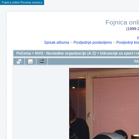
Fojnica online Pocetna stranica
Fojnica onl
(1999-2
P
Spisak albuma
Posljednje postavljeno
Posljednji ko
Početna
>
NVO - Nevladine organizacije (A-Z)
>
Udruzenje za sport i r
FA