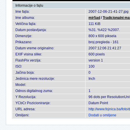
Informacije o fajlu
Ime fajla:
2007-12-06-21-41-27.jpg
Ime albuma:
mir5ad
/
Tradicionalni ma
Veličina fajla:
111 KiB
Datum postavljanja:
%31. %422 %2007.
Dimenzije:
800 x 600 piksela
Prikazano:
broj pregleda - 161
Datum vreme originalno:
2007:12:06 21:41:27
EXIF visina slike:
600 pixels
FlashPix verzija:
version 1
ISO:
100
Jačina boja:
0
Jedinica mere rezolucije:
Inch
Model:
Odnos digitalnog zuma:
1
Y Rezolucija:
96 dots per ResolutionUni
YCbCr Pozicioniranje:
Datum Point
URL adresa:
http://www.fojnica.ba/fot
Omiljeni:
Dodati u omiljene