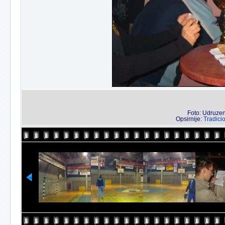
Foto: Udruzenj
Opsirnije:
Tradici