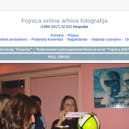
Fojnica online arhiva fotografija
(1999-2017) 32.522 fotografije
Početna
Prijava
ednje postavljeno
Posljednji komentari
Najgledanije
Najbolje ocjenjeno
Om
ekreaciju "Katarina"
>
Tradicionalni malonogometni Bozicni turnir "Fojnica 200
FAJL 150/161