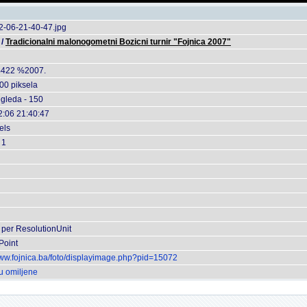
2-06-21-40-47.jpg
/
Tradicionalni malonogometni Bozicni turnir "Fojnica 2007"
422 %2007.
00 piksela
egleda - 150
2:06 21:40:47
els
 1
 per ResolutionUnit
Point
www.fojnica.ba/foto/displayimage.php?pid=15072
u omiljene