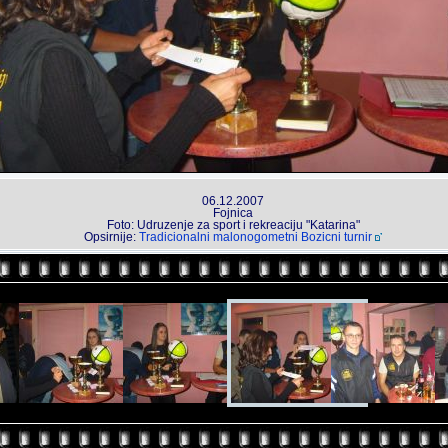
06.12.2007
Fojnica
Foto: Udruzenje za sport i rekreaciju "Katarina"
Opsirnije:
Tradicionalni malonogometni Bozicni turnir