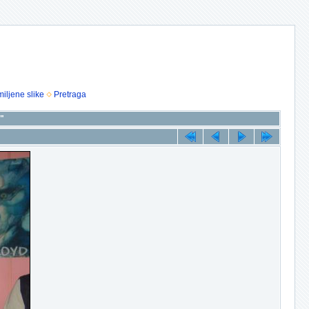
iljene slike
Pretraga
7"