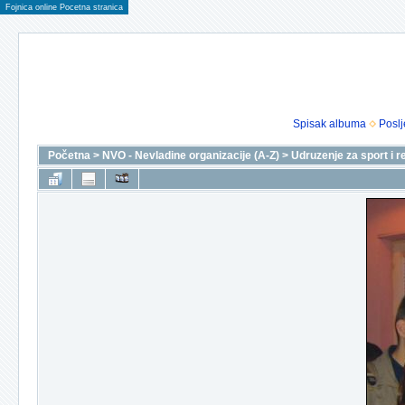
Fojnica online Pocetna stranica
Spisak albuma
Poslj
Početna
>
NVO - Nevladine organizacije (A-Z)
>
Udruzenje za sport i r