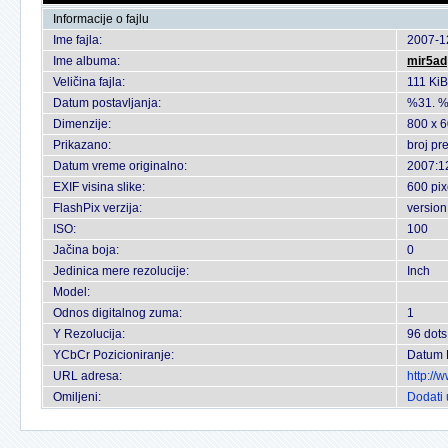
Informacije o fajlu
Ime fajla:
2007-1
Ime albuma:
mir5ad
Veličina fajla:
111 KiB
Datum postavljanja:
%31. %
Dimenzije:
800 x 6
Prikazano:
broj pr
Datum vreme originalno:
2007:1
EXIF visina slike:
600 pix
FlashPix verzija:
version
ISO:
100
Jačina boja:
0
Jedinica mere rezolucije:
Inch
Model:
Odnos digitalnog zuma:
1
Y Rezolucija:
96 dots
YCbCr Pozicioniranje:
Datum 
URL adresa:
http://
Omiljeni:
Dodati 