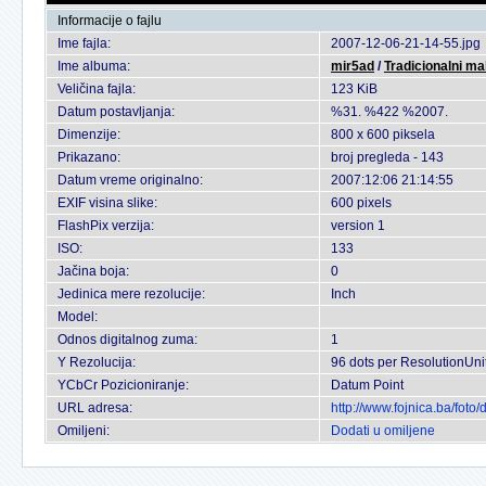
Informacije o fajlu
Ime fajla:
2007-12-06-21-14-55.jpg
Ime albuma:
mir5ad
/
Tradicionalni ma
Veličina fajla:
123 KiB
Datum postavljanja:
%31. %422 %2007.
Dimenzije:
800 x 600 piksela
Prikazano:
broj pregleda - 143
Datum vreme originalno:
2007:12:06 21:14:55
EXIF visina slike:
600 pixels
FlashPix verzija:
version 1
ISO:
133
Jačina boja:
0
Jedinica mere rezolucije:
Inch
Model:
Odnos digitalnog zuma:
1
Y Rezolucija:
96 dots per ResolutionUni
YCbCr Pozicioniranje:
Datum Point
URL adresa:
http://www.fojnica.ba/fot
Omiljeni:
Dodati u omiljene