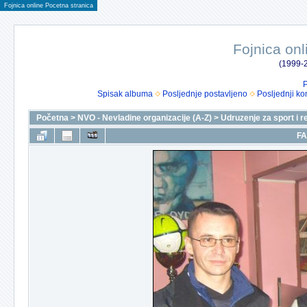
Fojnica online Pocetna stranica
Fojnica onl
(1999-2
P
Spisak albuma
Posljednje postavljeno
Posljednji ko
Početna
>
NVO - Nevladine organizacije (A-Z)
>
Udruzenje za sport i r
FA