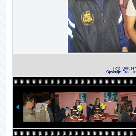
Foto: Udruzenj
Opsirnije:
Tradici