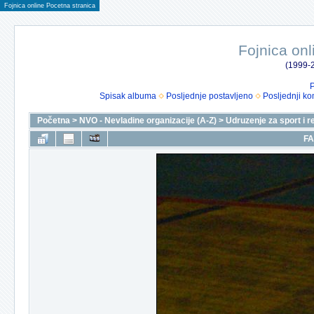
Fojnica online Pocetna stranica
Fojnica onl
(1999-2
P
Spisak albuma
Posljednje postavljeno
Posljednji ko
Početna
>
NVO - Nevladine organizacije (A-Z)
>
Udruzenje za sport i r
FA