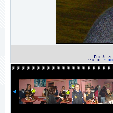
Foto: Udruzenj
Opsirnije:
Tradici