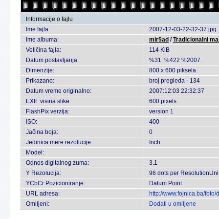
Informacije o fajlu
Ime fajla:
2007-12-03-22-32-37.jpg
Ime albuma:
mir5ad
/
Tradicionalni ma
Veličina fajla:
114 KiB
Datum postavljanja:
%31. %422 %2007.
Dimenzije:
800 x 600 piksela
Prikazano:
broj pregleda - 134
Datum vreme originalno:
2007:12:03 22:32:37
EXIF visina slike:
600 pixels
FlashPix verzija:
version 1
ISO:
400
Jačina boja:
0
Jedinica mere rezolucije:
Inch
Model:
Odnos digitalnog zuma:
3.1
Y Rezolucija:
96 dots per ResolutionUni
YCbCr Pozicioniranje:
Datum Point
URL adresa:
http://www.fojnica.ba/fot
Omiljeni:
Dodati u omiljene