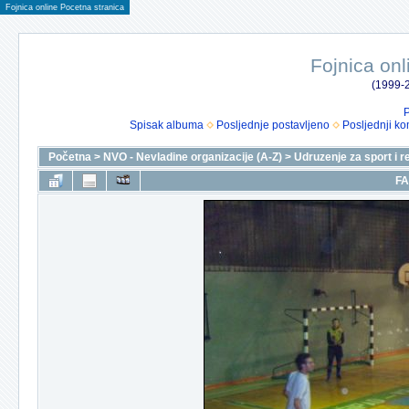
Fojnica online Pocetna stranica
Fojnica onl
(1999-2
P
Spisak albuma
Posljednje postavljeno
Posljednji ko
Početna
>
NVO - Nevladine organizacije (A-Z)
>
Udruzenje za sport i r
FA