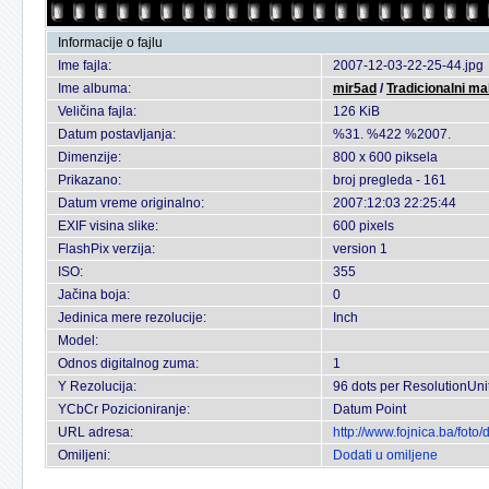
Informacije o fajlu
Ime fajla:
2007-12-03-22-25-44.jpg
Ime albuma:
mir5ad
/
Tradicionalni ma
Veličina fajla:
126 KiB
Datum postavljanja:
%31. %422 %2007.
Dimenzije:
800 x 600 piksela
Prikazano:
broj pregleda - 161
Datum vreme originalno:
2007:12:03 22:25:44
EXIF visina slike:
600 pixels
FlashPix verzija:
version 1
ISO:
355
Jačina boja:
0
Jedinica mere rezolucije:
Inch
Model:
Odnos digitalnog zuma:
1
Y Rezolucija:
96 dots per ResolutionUni
YCbCr Pozicioniranje:
Datum Point
URL adresa:
http://www.fojnica.ba/fot
Omiljeni:
Dodati u omiljene