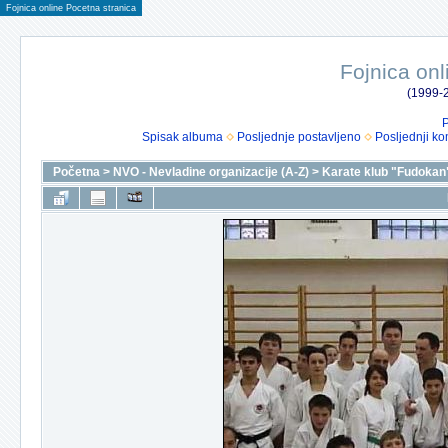
Fojnica online Pocetna stranica
Fojnica onl
(1999-2
P
Spisak albuma
Posljednje postavljeno
Posljednji ko
Početna
>
NVO - Nevladine organizacije (A-Z)
>
Karate klub "Fudokan