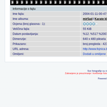
Informacije o fajlu
Ime fajla:
2004-01-11-00-47
Ime albuma:
mir5ad
/
Karate k
Ocjena (broj glasova - 1):
Veličina fajla:
55 KiB
Datum postavljanja:
%12. %517 %200
Dimenzije:
640 x 480 piksela
Prikazano:
broj pregleda - 42
URL adresa:
http://www.fojnic
Omiljeni:
Dodati u omiljene
Sve fotografije su v
Zabranjeno je preuzimanje i korištenje fot
Powered