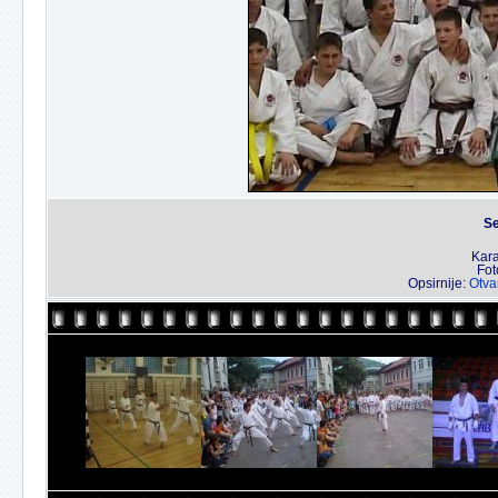
Se
Kara
Fot
Opsirnije:
Otva