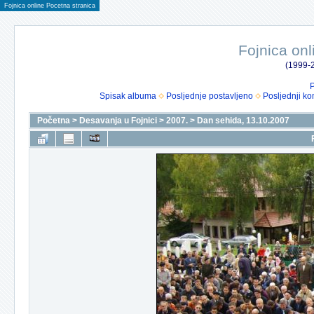
Fojnica online Pocetna stranica
Fojnica onl
(1999-2
P
Spisak albuma
Posljednje postavljeno
Posljednji ko
Početna
>
Desavanja u Fojnici
>
2007.
>
Dan sehida, 13.10.2007