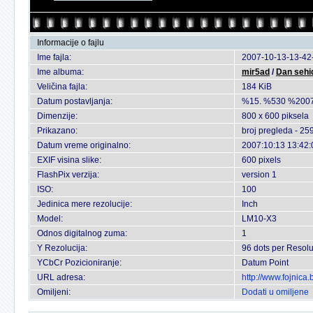
Informacije o fajlu
Ime fajla:
2007-10-13-13-42-
Ime albuma:
mir5ad
/
Dan sehi
Veličina fajla:
184 KiB
Datum postavljanja:
%15. %530 %2007
Dimenzije:
800 x 600 piksela
Prikazano:
broj pregleda - 25
Datum vreme originalno:
2007:10:13 13:42:
EXIF visina slike:
600 pixels
FlashPix verzija:
version 1
ISO:
100
Jedinica mere rezolucije:
Inch
Model:
LM10-X3
Odnos digitalnog zuma:
1
Y Rezolucija:
96 dots per Resolu
YCbCr Pozicioniranje:
Datum Point
URL adresa:
http://www.fojnica
Omiljeni:
Dodati u omiljene